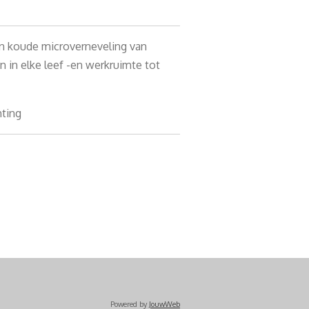
en koude microverneveling van
n in elke leef -en werkruimte tot
hting
Powered by
JouwWeb