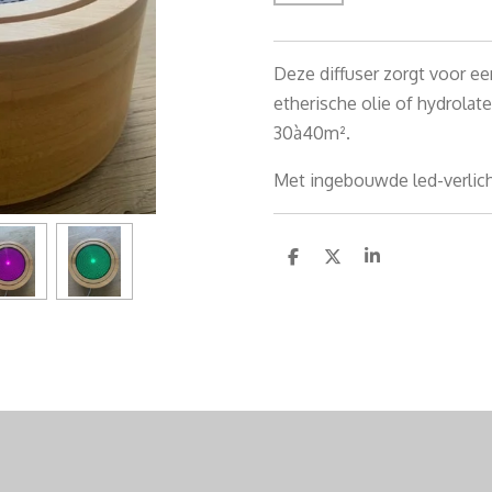
Deze diffuser zorgt voor e
etherische olie of hydrolate
30à40m².
Met ingebouwde led-verlic
D
D
S
e
e
h
l
e
a
e
l
r
n
e