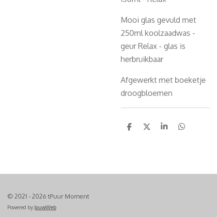
Mooi glas gevuld met
250ml koolzaadwas -
geur Relax - glas is
herbruikbaar
Afgewerkt met boeketje
droogbloemen
D
D
S
D
e
e
h
e
l
e
a
l
e
l
r
e
n
e
n
© 2021 - 2026 tPuur Moment
Powered by
JouwWeb