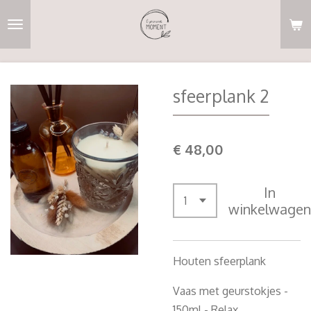
Ga
direct
naar
de
hoofdinhoud
sfeerplank 2
€ 48,00
In
winkelwagen
Houten sfeerplank
Vaas met geurstokjes -
150ml - Relax