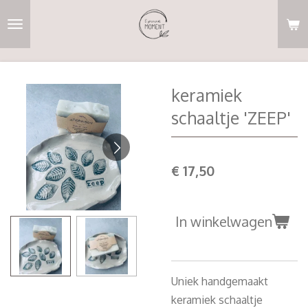
Ga
direct
naar
de
hoofdinhoud
keramiek
schaaltje 'ZEEP'
€ 17,50
In winkelwagen
Uniek handgemaakt
keramiek schaaltje