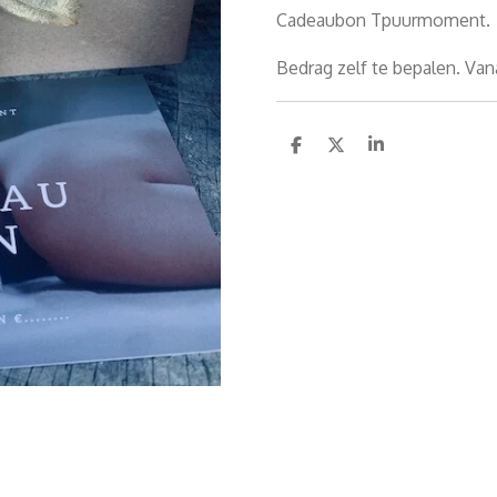
Cadeaubon Tpuurmoment.
Bedrag zelf te bepalen. Van
D
D
S
e
e
h
l
e
a
e
l
r
n
e