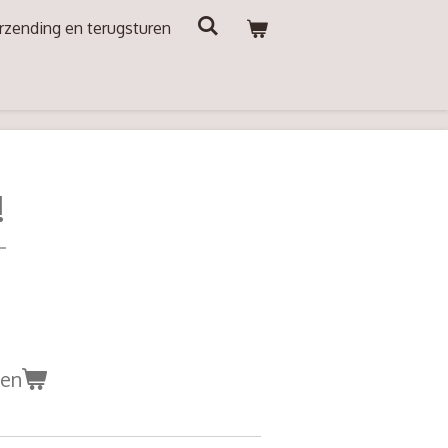
rzending en terugsturen
!
gen