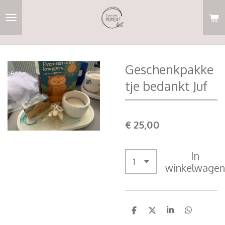
Ga
direct
naar
de
hoofdinhoud
Geschenkpakke
tje bedankt Juf
€ 25,00
In
winkelwagen
D
D
S
D
e
e
h
e