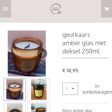
Ga
direct
naar
de
hoofdinhoud
geurkaars
amber glas met
deksel 250ml
€ 18,95
In
winkelwagen
Mooi amber glas