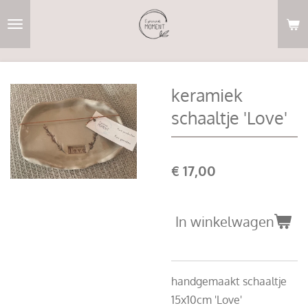
Ga
direct
naar
de
hoofdinhoud
keramiek
schaaltje 'Love'
€ 17,00
In winkelwagen
handgemaakt schaaltje
15x10cm 'Love'