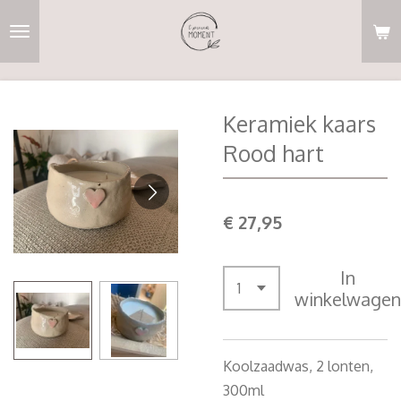
Ga
direct
naar
de
hoofdinhoud
Keramiek kaars
Rood hart
€ 27,95
In
winkelwagen
Koolzaadwas, 2 lonten,
300ml