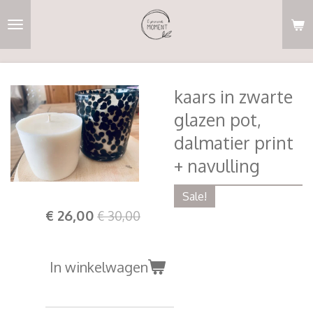
Ga
direct
naar
de
hoofdinhoud
kaars in zwarte
glazen pot,
dalmatier print
+ navulling
Sale!
€ 26,00
€ 30,00
In winkelwagen