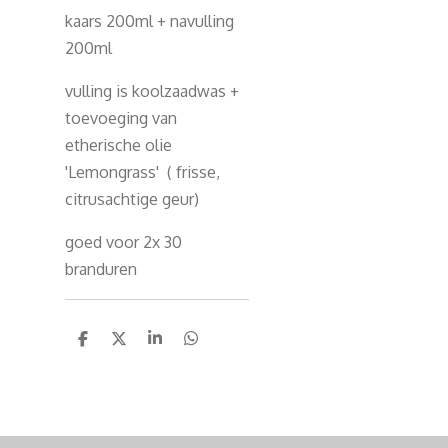
kaars 200ml + navulling
200ml
vulling is koolzaadwas +
toevoeging van
etherische olie
'Lemongrass' ( frisse,
citrusachtige geur)
goed voor 2x 30
branduren
D
D
S
D
e
e
h
e
l
e
a
l
e
l
r
e
n
e
n