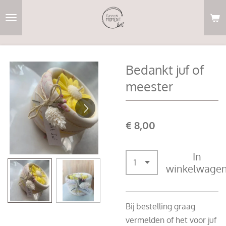
Ga
direct
naar
de
hoofdinhoud
Bedankt juf of
meester
€ 8,00
In
winkelwage
Bij bestelling graag
vermelden of het voor juf