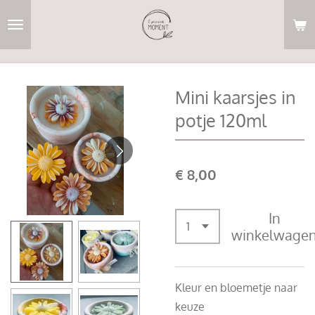
Ga
direct
naar
de
hoofdinhoud
Mini kaarsjes in
potje 120ml
€ 8,00
In
winkelwage
Kleur en bloemetje naar
keuze