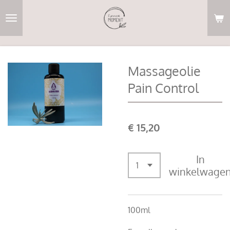
Ga
direct
naar
de
hoofdinhoud
Massageolie
Pain Control
€ 15,20
In
winkelwage
100ml