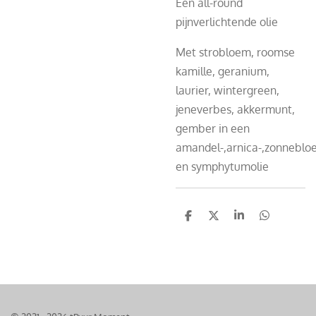
Een all-round
pijnverlichtende olie
Met strobloem, roomse
kamille, geranium,
laurier, wintergreen,
jeneverbes, akkermunt,
gember in een
amandel-,arnica-,zonneblo
en symphytumolie
D
D
S
D
e
e
h
e
l
e
a
l
e
l
r
e
n
e
n