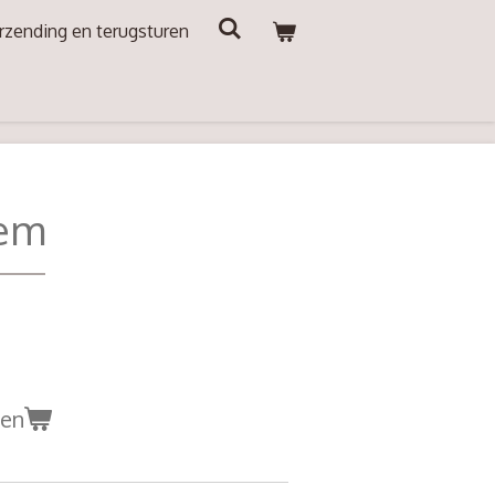
rzending en terugsturen
sem
gen