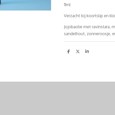
11ml
Verzacht bij koortslip en k
Jojobaolie met ravinstara, 
sandelhout, zonneroosje, e
D
D
S
e
e
h
l
e
a
e
l
r
n
e