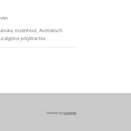
loven
manuka, rozenhout, Australisch
ucalyptus polybractea
Powered by
JouwWeb