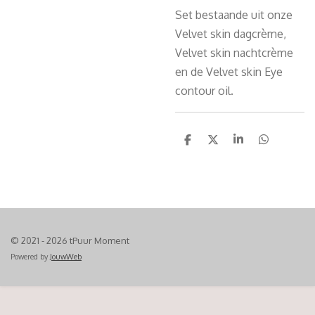
Set bestaande uit onze
Velvet skin dagcrème,
Velvet skin nachtcrème
en de Velvet skin Eye
contour oil.
D
D
S
D
e
e
h
e
l
e
a
l
e
l
r
e
n
e
n
© 2021 - 2026 tPuur Moment
Powered by
JouwWeb