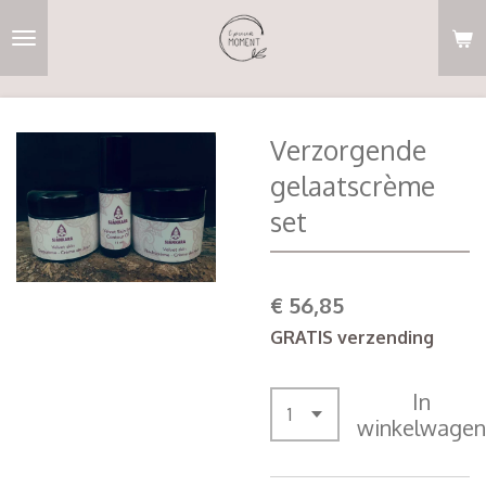
Ga
direct
naar
de
hoofdinhoud
Verzorgende
gelaatscrème
set
€ 56,85
GRATIS verzending
In
winkelwagen