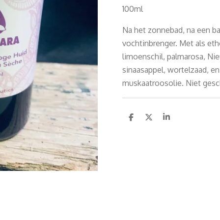
100ml
Na het zonnebad, na een b
vochtinbrenger. Met als eth
limoenschil, palmarosa, Ni
sinaasappel, wortelzaad, en
muskaatroosolie. Niet gesch
D
D
S
e
e
h
l
e
a
e
l
r
n
e