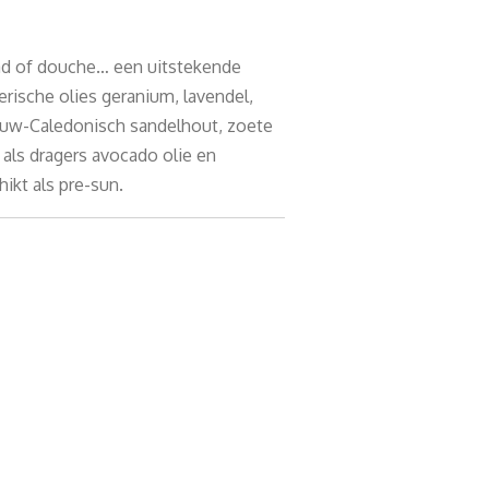
ad of douche… een uitstekende
erische olies geranium, lavendel,
euw-Caledonisch sandelhout, zoete
 als dragers avocado olie en
ikt als pre-sun.