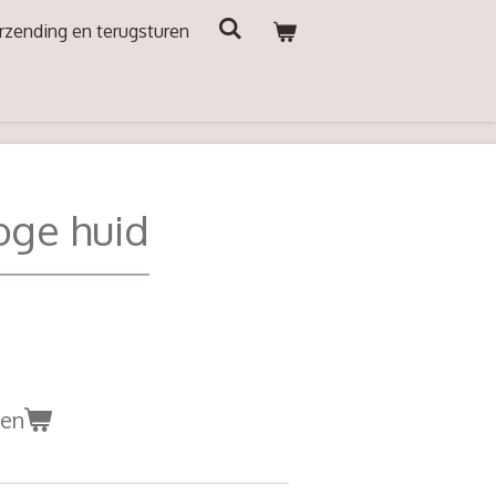
rzending en terugsturen
oge huid
gen