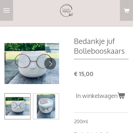
Ga
direct
naar
de
hoofdinhoud
Bedankje juf
Bollebooskaars
€ 15,00
In winkelwagen
200ml