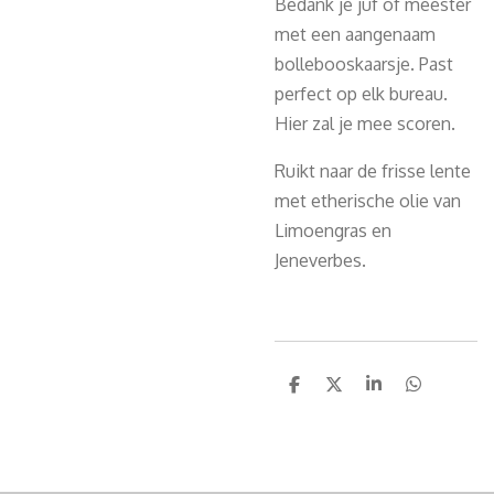
Bedank je juf of meester
met een aangenaam
bollebooskaarsje. Past
perfect op elk bureau.
Hier zal je mee scoren.
Ruikt naar de frisse lente
met etherische olie van
Limoengras en
Jeneverbes.
D
D
S
D
e
e
h
e
l
e
a
l
e
l
r
e
n
e
n