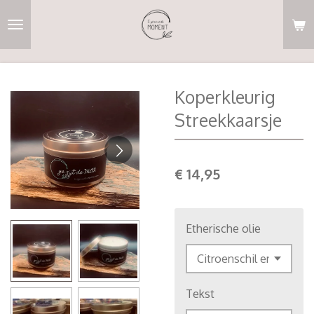
Ga
direct
naar
de
hoofdinhoud
Koperkleurig
Streekkaarsje
€ 14,95
Etherische olie
Tekst