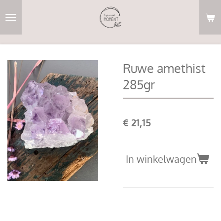
Ga
direct
naar
de
hoofdinhoud
Ruwe amethist
285gr
€ 21,15
In winkelwagen